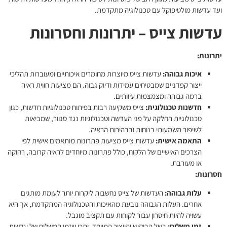
ועד עדשות מולטיפוקל עם טכנולוגיה מתקדמת.
עדשות צייס – יתרונות וחסרונות
יתרונות:
איכות גבוהה:
עדשות צייס מיוצרות מחומרים איכותיים ומעוברות תהליכי
ייצור קפדניים שמבטיחים עמידות ודיוק גבוה. הם מציעות חווית ראיה
ברמה גבוהה ומצמצמות עיוותים.
חדשנות טכנולוגית:
צייס משקיעה רבות בפיתוח טכנולוגיות חדשות, כגון
טכנולוגיית החלקה על פני העדשה וטכנולוגיות נגד סנוור, שמביאות
לשיפור משמעותי בנוחות ובבהירות הראיה.
התאמה אישית:
עדשות צייס מציעות פתרונות מותאמים אישית לפי
הצרכים האישיים של הלקוח, כולל פתרונות מיוחדים לראיה קרובה, רחוקה
או מעורבת.
חסרונות:
עלות גבוהה:
העדשות של צייס נחשבות ליקרות יותר לעומת מותגים
אחרים. העלות הגבוהה נובעת מהאיכות והטכנולוגיה המתקדמת, אך היא
עשויה להיות חיסרון עבור לקוחות עם תקציב מוגבל.
זמן משלוח:
בשל הביקוש והייצור המיוחד, יתכן שזמן המשלוח של עדשות