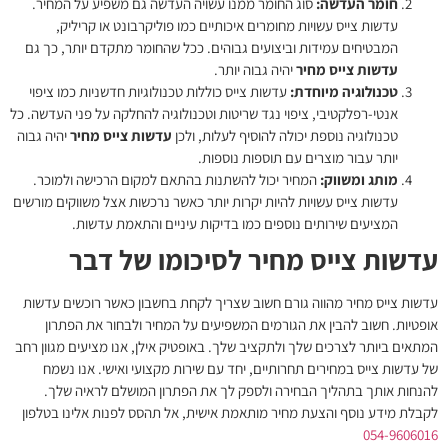
חומר העדשה:
סוג החומר ממנו עשויה העדשה גם משפיע על המחיר.
עדשות צייס עשויות מחומרים איכותיים כמו פוליקרבונט או קריליק,
המבטיחים עמידות וביצועים גבוהים. ככל שהחומר מתקדם יותר, כך גם
עדשות צייס מחיר
יהיה גבוה יותר.
טכנולוגיה מיוחדת:
עדשות צייס כוללות טכנולוגיות חדשניות כמו ציפוי
אנטי-רפלקטיבי, ציפוי נגד שריטות וטכנולוגיה להחלקה על פני העדשה. כל
טכנולוגיה נוספת יכולה להוסיף לעלות, ולכן
עדשות צייס מחיר
יהיה גבוה
יותר עבור מוצרים עם תוספות נוספות.
מותג ומשווק:
המחיר יכול להשתנות בהתאם למקום הרכישה ולמוכר.
עדשות צייס עשויות להיות יקרות יותר כאשר נרכשות אצל משווקים מורשים
המציעים שירותים נוספים כמו בדיקות עיניים והתאמת עדשות.
עדשות צייס מחיר לסיכומו של דבר
עדשות צייס מחיר
מהווה גורם חשוב שצריך לקחת בחשבון כאשר רוכשים עדשות
אופטיות. חשוב להבין את הגורמים המשפיעים על המחיר ולבחור את הפתרון
המתאים ביותר לצרכים שלך ולתקציב שלך. באופטיק אילן, אנו מציעים מגוון רחב
של עדשות צייס במחירים תחרותיים, יחד עם שירות מקצועי ואישי. אנו נשמח
להנחות אותך בתהליך הבחירה ולספק לך את הפתרון המושלם לראיה שלך.
לקבלת מידע נוסף והצעת מחיר מותאמת אישית, אל תהסס לפנות אלינו בטלפון
054-9606016